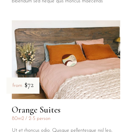
bibendum sed neque quis rhoncus maecenas
$72
from
Orange Suites
80m2
2-5 person
Ut et rhoncus odio. Quisque pellentesque nisl leo,