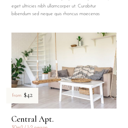
eget ultricies nibh ullamcorper ut. Curabitur
bibendum sed neque quis rhoncus maecenas
$42
from
Central Apt.
30m2
1-2 person